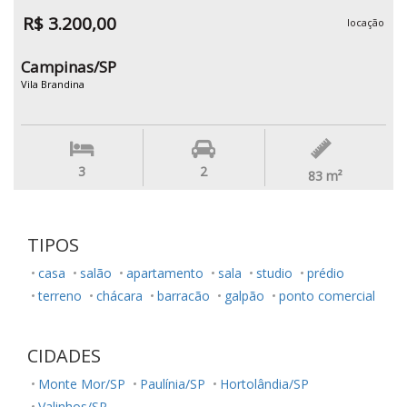
R$ 3.200,00
locação
Campinas/SP
Vila Brandina
3
2
83
m²
TIPOS
casa
salão
apartamento
sala
studio
prédio
terreno
chácara
barracão
galpão
ponto comercial
CIDADES
Monte Mor/SP
Paulínia/SP
Hortolândia/SP
Valinhos/SP