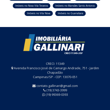
Imóveis no Nova Vila Teixeira
Imóveis no Mansões Santo Antonio
Imóveis no Vila Nova
Imóveis no Guanabara
CRECI: 11349
Avenida Francisco José de Camargo Andrade, 751 - Jardim
Chapadão
Campinas/SP - CEP: 13070-051
contato.gallinari@gmail.com
(19) 3743-3999
(19) 99369-0393