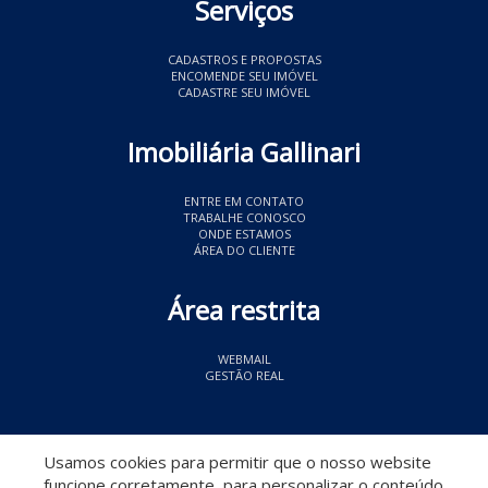
Serviços
CADASTROS E PROPOSTAS
ENCOMENDE SEU IMÓVEL
CADASTRE SEU IMÓVEL
Imobiliária Gallinari
ENTRE EM CONTATO
TRABALHE CONOSCO
ONDE ESTAMOS
ÁREA DO CLIENTE
Área restrita
WEBMAIL
GESTÃO REAL
© 2026 Imobiliária Gallinari
- CRECI 11349
Usamos cookies para permitir que o nosso website
funcione corretamente, para personalizar o conteúdo